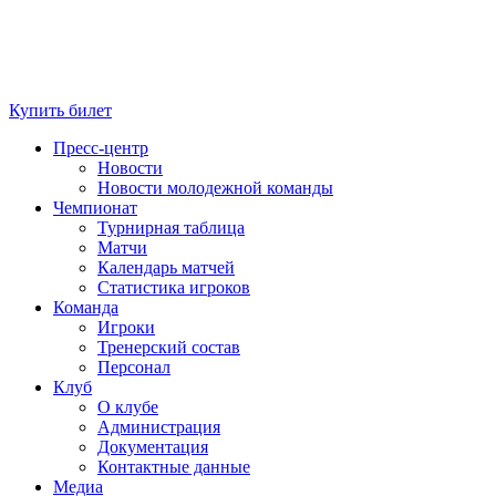
Купить билет
Пресс-центр
Новости
Новости молодежной команды
Чемпионат
Турнирная таблица
Матчи
Календарь матчей
Статистика игроков
Команда
Игроки
Тренерский состав
Персонал
Клуб
О клубе
Администрация
Документация
Контактные данные
Медиа