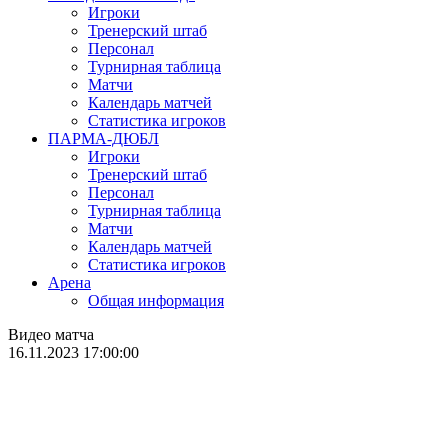
Игроки
Тренерский штаб
Персонал
Турнирная таблица
Матчи
Календарь матчей
Статистика игроков
ПАРМА-ДЮБЛ
Игроки
Тренерский штаб
Персонал
Турнирная таблица
Матчи
Календарь матчей
Статистика игроков
Арена
Общая информация
Видео матча
16.11.2023 17:00:00