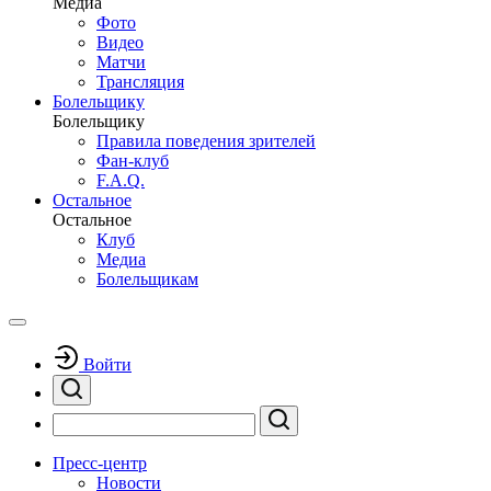
Медиа
Фото
Видео
Матчи
Трансляция
Болельщику
Болельщику
Правила поведения зрителей
Фан-клуб
F.A.Q.
Остальное
Остальное
Клуб
Медиа
Болельщикам
Войти
Пресс-центр
Новости