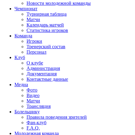
Новости молодежной команды
Чемпионат
Турнирная таблица
Матчи
Календарь матчей
Статистика игроков
Команда
Игроки
Тренерский состав
Персонал
Клуб
О клубе
Администрация
Документация
Контактные данные
Медиа
Фото
Видео
Матчи
Трансляция
Болельщику
Правила поведения зрителей
Фан-клуб
F.A.Q.
Молодежная команда