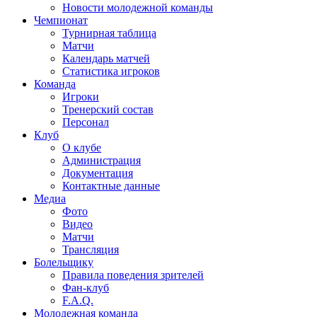
Новости молодежной команды
Чемпионат
Турнирная таблица
Матчи
Календарь матчей
Статистика игроков
Команда
Игроки
Тренерский состав
Персонал
Клуб
О клубе
Администрация
Документация
Контактные данные
Медиа
Фото
Видео
Матчи
Трансляция
Болельщику
Правила поведения зрителей
Фан-клуб
F.A.Q.
Молодежная команда