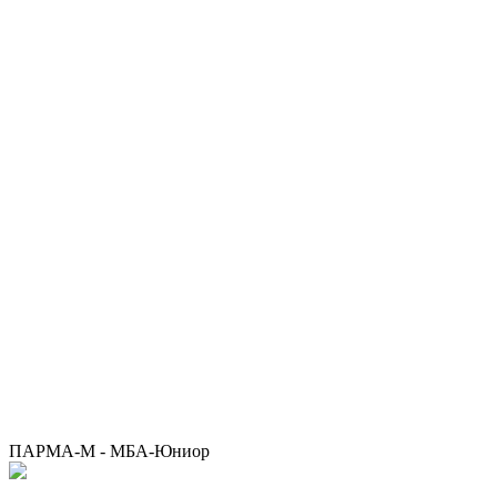
ПАРМА-М - МБА-Юниор