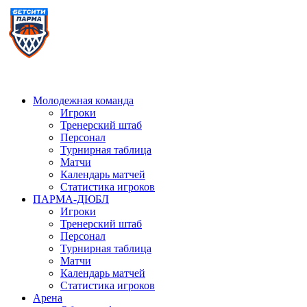
Молодежная команда
Игроки
Тренерский штаб
Персонал
Турнирная таблица
Матчи
Календарь матчей
Статистика игроков
ПАРМА-ДЮБЛ
Игроки
Тренерский штаб
Персонал
Турнирная таблица
Матчи
Календарь матчей
Статистика игроков
Арена