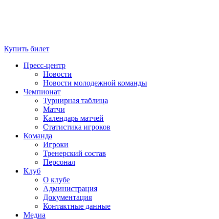
Купить билет
Пресс-центр
Новости
Новости молодежной команды
Чемпионат
Турнирная таблица
Матчи
Календарь матчей
Статистика игроков
Команда
Игроки
Тренерский состав
Персонал
Клуб
О клубе
Администрация
Документация
Контактные данные
Медиа