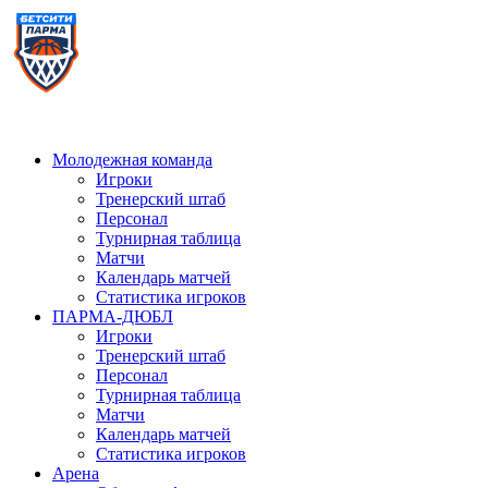
Молодежная команда
Игроки
Тренерский штаб
Персонал
Турнирная таблица
Матчи
Календарь матчей
Статистика игроков
ПАРМА-ДЮБЛ
Игроки
Тренерский штаб
Персонал
Турнирная таблица
Матчи
Календарь матчей
Статистика игроков
Арена