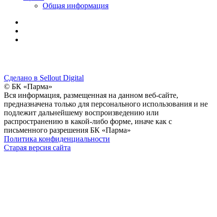
Общая информация
Сделано в Sellout Digital
© БК «Парма»
Вся информация, размещенная на данном веб-сайте,
предназначена только для персонального использования и не
подлежит дальнейшему воспроизведению или
распространению в какой-либо форме, иначе как с
письменного разрешения БК «Парма»
Политика конфиденциальности
Старая версия сайта