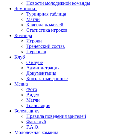
Новости молодежной команды
Чемпионат
Турнирная таблица
Матчи
Календарь матчей
Статистика игроков
Команда
Игроки
Тренерский состав
Персонал
Клуб
О клубе
Администрация
Документация
Контактные данные
Медиа
Фото
Видео
Матчи
Трансляция
Болельщику
Правила поведения зрителей
Фан-клуб
F.A.Q.
Молодежная команда