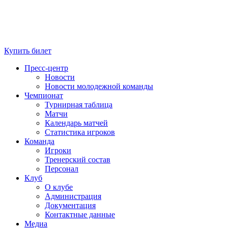
Купить билет
Пресс-центр
Новости
Новости молодежной команды
Чемпионат
Турнирная таблица
Матчи
Календарь матчей
Статистика игроков
Команда
Игроки
Тренерский состав
Персонал
Клуб
О клубе
Администрация
Документация
Контактные данные
Медиа