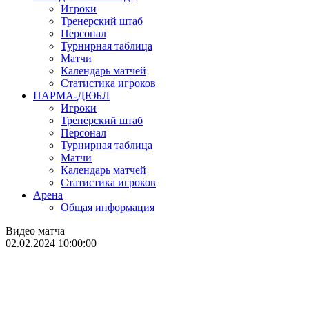
Игроки
Тренерский штаб
Персонал
Турнирная таблица
Матчи
Календарь матчей
Статистика игроков
ПАРМА-ДЮБЛ
Игроки
Тренерский штаб
Персонал
Турнирная таблица
Матчи
Календарь матчей
Статистика игроков
Арена
Общая информация
Видео матча
02.02.2024 10:00:00