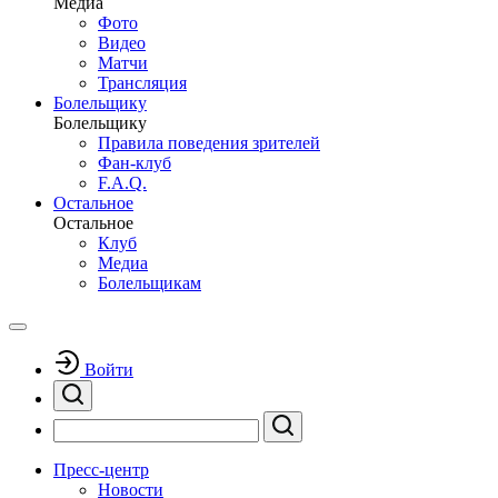
Медиа
Фото
Видео
Матчи
Трансляция
Болельщику
Болельщику
Правила поведения зрителей
Фан-клуб
F.A.Q.
Остальное
Остальное
Клуб
Медиа
Болельщикам
Войти
Пресс-центр
Новости