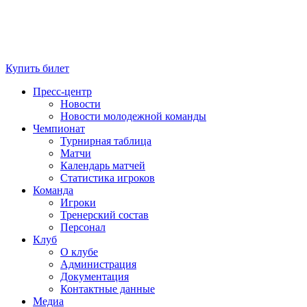
Купить билет
Пресс-центр
Новости
Новости молодежной команды
Чемпионат
Турнирная таблица
Матчи
Календарь матчей
Статистика игроков
Команда
Игроки
Тренерский состав
Персонал
Клуб
О клубе
Администрация
Документация
Контактные данные
Медиа