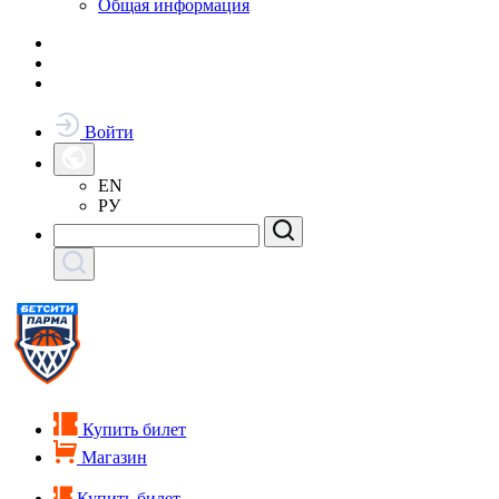
Общая информация
Войти
EN
РУ
Купить билет
Магазин
Купить билет