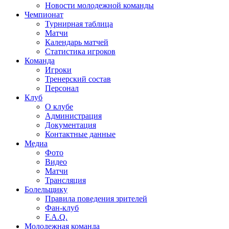
Новости молодежной команды
Чемпионат
Турнирная таблица
Матчи
Календарь матчей
Статистика игроков
Команда
Игроки
Тренерский состав
Персонал
Клуб
О клубе
Администрация
Документация
Контактные данные
Медиа
Фото
Видео
Матчи
Трансляция
Болельщику
Правила поведения зрителей
Фан-клуб
F.A.Q.
Молодежная команда