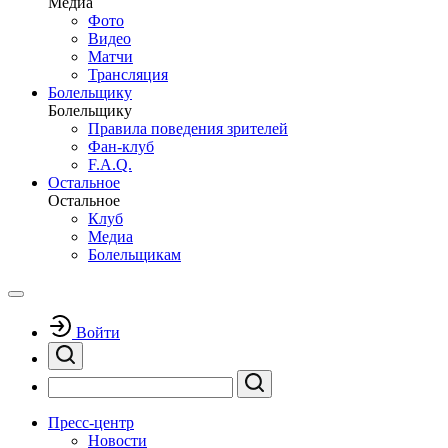
Медиа
Фото
Видео
Матчи
Трансляция
Болельщику
Болельщику
Правила поведения зрителей
Фан-клуб
F.A.Q.
Остальное
Остальное
Клуб
Медиа
Болельщикам
Войти
Пресс-центр
Новости