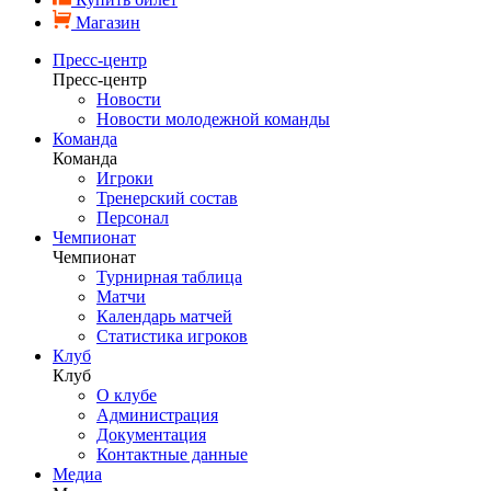
Магазин
Пресс-центр
Пресс-центр
Новости
Новости молодежной команды
Команда
Команда
Игроки
Тренерский состав
Персонал
Чемпионат
Чемпионат
Турнирная таблица
Матчи
Календарь матчей
Статистика игроков
Клуб
Клуб
О клубе
Администрация
Документация
Контактные данные
Медиа