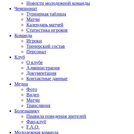
Новости молодежной команды
Чемпионат
Турнирная таблица
Матчи
Календарь матчей
Статистика игроков
Команда
Игроки
Тренерский состав
Персонал
Клуб
О клубе
Администрация
Документация
Контактные данные
Медиа
Фото
Видео
Матчи
Трансляция
Болельщику
Правила поведения зрителей
Фан-клуб
F.A.Q.
Молодежная команда