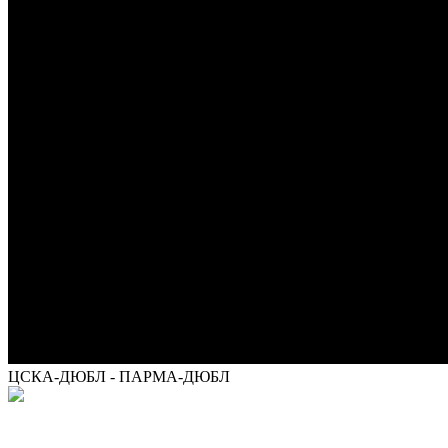
ЦСКА-ДЮБЛ - ПАРМА-ДЮБЛ