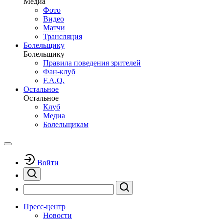
Медиа
Фото
Видео
Матчи
Трансляция
Болельщику
Болельщику
Правила поведения зрителей
Фан-клуб
F.A.Q.
Остальное
Остальное
Клуб
Медиа
Болельщикам
Войти
Пресс-центр
Новости