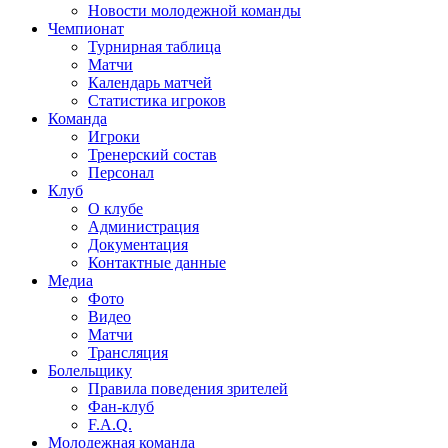
Новости молодежной команды
Чемпионат
Турнирная таблица
Матчи
Календарь матчей
Статистика игроков
Команда
Игроки
Тренерский состав
Персонал
Клуб
О клубе
Администрация
Документация
Контактные данные
Медиа
Фото
Видео
Матчи
Трансляция
Болельщику
Правила поведения зрителей
Фан-клуб
F.A.Q.
Молодежная команда