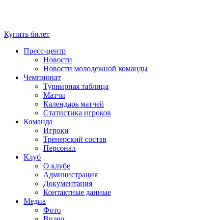
Купить билет
Пресс-центр
Новости
Новости молодежной команды
Чемпионат
Турнирная таблица
Матчи
Календарь матчей
Статистика игроков
Команда
Игроки
Тренерский состав
Персонал
Клуб
О клубе
Администрация
Документация
Контактные данные
Медиа
Фото
Видео