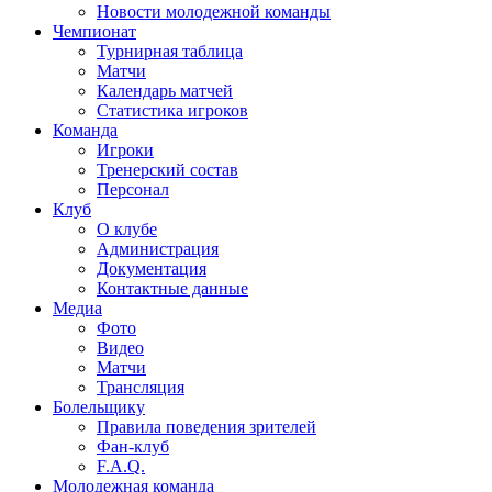
Новости молодежной команды
Чемпионат
Турнирная таблица
Матчи
Календарь матчей
Статистика игроков
Команда
Игроки
Тренерский состав
Персонал
Клуб
О клубе
Администрация
Документация
Контактные данные
Медиа
Фото
Видео
Матчи
Трансляция
Болельщику
Правила поведения зрителей
Фан-клуб
F.A.Q.
Молодежная команда