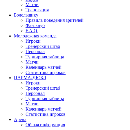
Матчи
Трансляция
Болельщику
Правила поведения зрителей
Фан-клуб
F.A.Q.
Молодежная команда
Игроки
Тренерский штаб
Персонал
Турнирная таблица
Матчи
Календарь матчей
Статистика игроков
ПАРМА-ДЮБЛ
Игроки
Тренерский штаб
Персонал
Турнирная таблица
Матчи
Календарь матчей
Статистика игроков
Арена
Общая информация