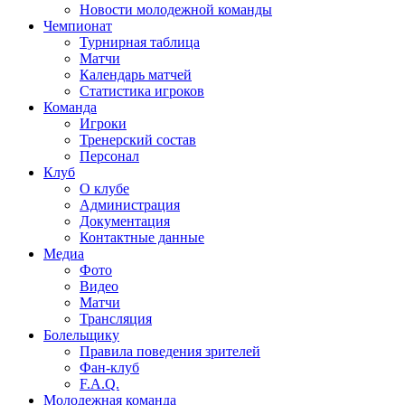
Новости молодежной команды
Чемпионат
Турнирная таблица
Матчи
Календарь матчей
Статистика игроков
Команда
Игроки
Тренерский состав
Персонал
Клуб
О клубе
Администрация
Документация
Контактные данные
Медиа
Фото
Видео
Матчи
Трансляция
Болельщику
Правила поведения зрителей
Фан-клуб
F.A.Q.
Молодежная команда