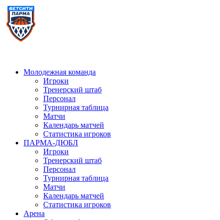
Молодежная команда
Игроки
Тренерский штаб
Персонал
Турнирная таблица
Матчи
Календарь матчей
Статистика игроков
ПАРМА-ДЮБЛ
Игроки
Тренерский штаб
Персонал
Турнирная таблица
Матчи
Календарь матчей
Статистика игроков
Арена