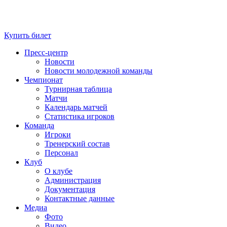
Купить билет
Пресс-центр
Новости
Новости молодежной команды
Чемпионат
Турнирная таблица
Матчи
Календарь матчей
Статистика игроков
Команда
Игроки
Тренерский состав
Персонал
Клуб
О клубе
Администрация
Документация
Контактные данные
Медиа
Фото
Видео