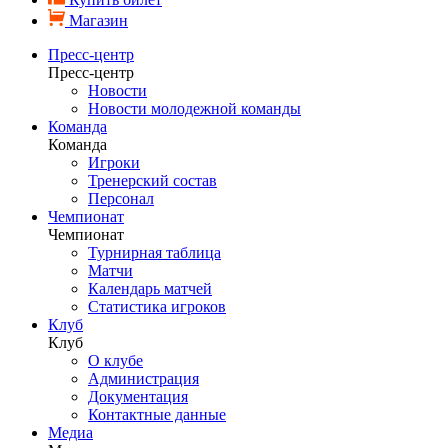
Магазин
Пресс-центр
Пресс-центр
Новости
Новости молодежной команды
Команда
Команда
Игроки
Тренерский состав
Персонал
Чемпионат
Чемпионат
Турнирная таблица
Матчи
Календарь матчей
Статистика игроков
Клуб
Клуб
О клубе
Администрация
Документация
Контактные данные
Медиа