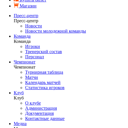
Магазин
Пресс-центр
Пресс-центр
Новости
Новости молодежной команды
Команда
Команда
Игроки
Тренерский состав
Персонал
Чемпионат
Чемпионат
Турнирная таблица
Матчи
Календарь матчей
Статистика игроков
Клуб
Клуб
О клубе
Администрация
Документация
Контактные данные
Медиа