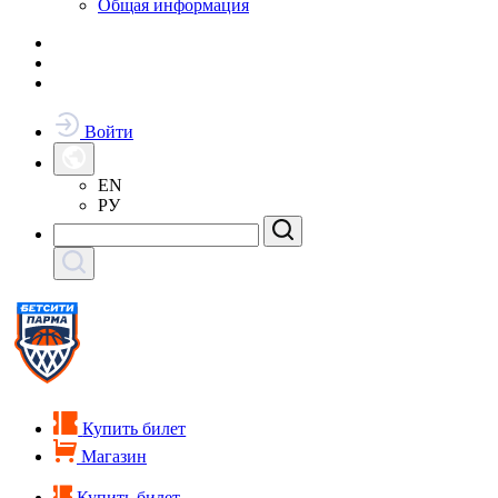
Общая информация
Войти
EN
РУ
Купить билет
Магазин
Купить билет