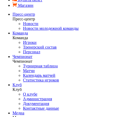
Магазин
Пресс-центр
Пресс-центр
Новости
Новости молодежной команды
Команда
Команда
Игроки
Тренерский состав
Персонал
Чемпионат
Чемпионат
Турнирная таблица
Матчи
Календарь матчей
Статистика игроков
Клуб
Клуб
О клубе
Администрация
Документация
Контактные данные
Медиа