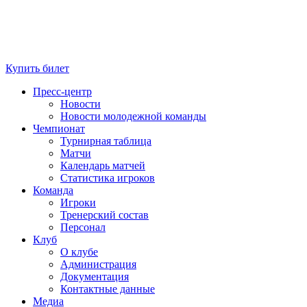
Купить билет
Пресс-центр
Новости
Новости молодежной команды
Чемпионат
Турнирная таблица
Матчи
Календарь матчей
Статистика игроков
Команда
Игроки
Тренерский состав
Персонал
Клуб
О клубе
Администрация
Документация
Контактные данные
Медиа