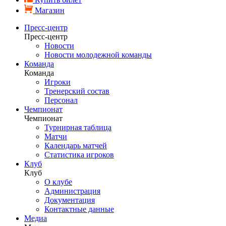
Магазин
Пресс-центр
Пресс-центр
Новости
Новости молодежной команды
Команда
Команда
Игроки
Тренерский состав
Персонал
Чемпионат
Чемпионат
Турнирная таблица
Матчи
Календарь матчей
Статистика игроков
Клуб
Клуб
О клубе
Администрация
Документация
Контактные данные
Медиа