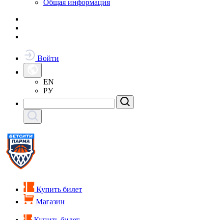
Общая информация
Войти
EN
РУ
Купить билет
Магазин
Купить билет