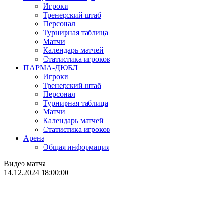
Игроки
Тренерский штаб
Персонал
Турнирная таблица
Матчи
Календарь матчей
Статистика игроков
ПАРМА-ДЮБЛ
Игроки
Тренерский штаб
Персонал
Турнирная таблица
Матчи
Календарь матчей
Статистика игроков
Арена
Общая информация
Видео матча
14.12.2024 18:00:00