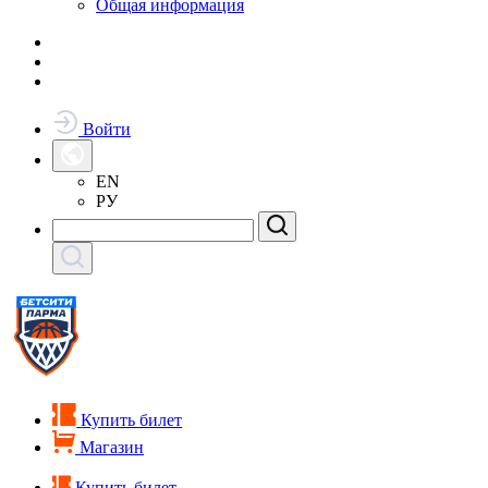
Общая информация
Войти
EN
РУ
Купить билет
Магазин
Купить билет