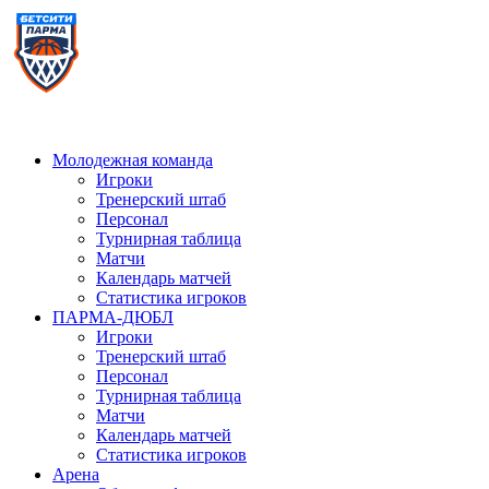
Молодежная команда
Игроки
Тренерский штаб
Персонал
Турнирная таблица
Матчи
Календарь матчей
Статистика игроков
ПАРМА-ДЮБЛ
Игроки
Тренерский штаб
Персонал
Турнирная таблица
Матчи
Календарь матчей
Статистика игроков
Арена