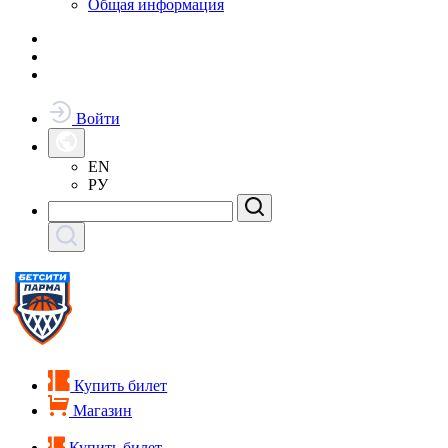
Общая информация
Войти
EN
РУ
Купить билет
Магазин
Купить билет