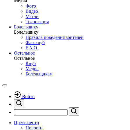
Медиа
Фото
Видео
Матчи
Трансляция
Болельщику
Болельщику
Правила поведения зрителей
Фан-клуб
F.A.Q.
Остальное
Остальное
Клуб
Медиа
Болельщикам
Войти
Пресс-центр
Новости