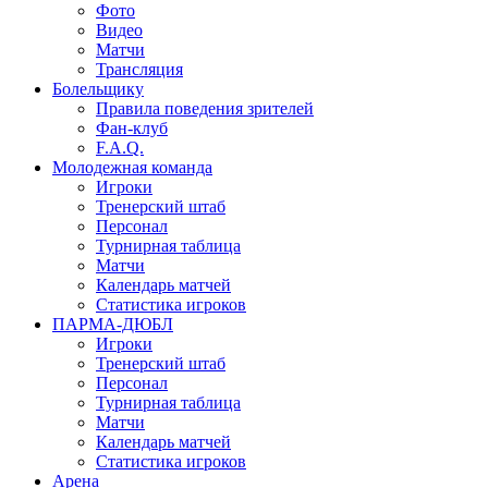
Фото
Видео
Матчи
Трансляция
Болельщику
Правила поведения зрителей
Фан-клуб
F.A.Q.
Молодежная команда
Игроки
Тренерский штаб
Персонал
Турнирная таблица
Матчи
Календарь матчей
Статистика игроков
ПАРМА-ДЮБЛ
Игроки
Тренерский штаб
Персонал
Турнирная таблица
Матчи
Календарь матчей
Статистика игроков
Арена