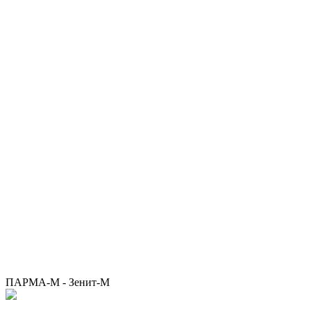
ПАРМА-М - Зенит-М