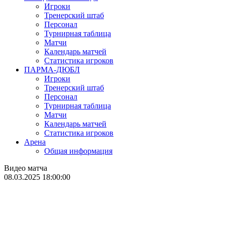
Игроки
Тренерский штаб
Персонал
Турнирная таблица
Матчи
Календарь матчей
Статистика игроков
ПАРМА-ДЮБЛ
Игроки
Тренерский штаб
Персонал
Турнирная таблица
Матчи
Календарь матчей
Статистика игроков
Арена
Общая информация
Видео матча
08.03.2025 18:00:00