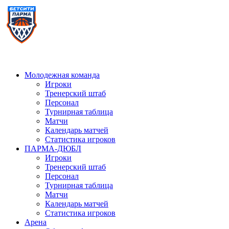
Молодежная команда
Игроки
Тренерский штаб
Персонал
Турнирная таблица
Матчи
Календарь матчей
Статистика игроков
ПАРМА-ДЮБЛ
Игроки
Тренерский штаб
Персонал
Турнирная таблица
Матчи
Календарь матчей
Статистика игроков
Арена