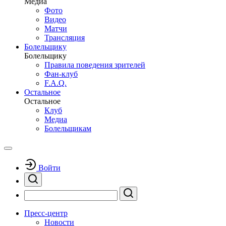
Медиа
Фото
Видео
Матчи
Трансляция
Болельщику
Болельщику
Правила поведения зрителей
Фан-клуб
F.A.Q.
Остальное
Остальное
Клуб
Медиа
Болельщикам
Войти
Пресс-центр
Новости