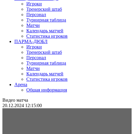
Игроки
Тренерский штаб
Персонал
Турнирная таблица
Матчи
Календарь матчей
Статистика игроков
ПАРМА-ДЮБЛ
Игроки
Тренерский штаб
Персонал
Турнирная таблица
Матчи
Календарь матчей
Статистика игроков
Арена
Общая информация
Видео матча
20.12.2024 12:15:00