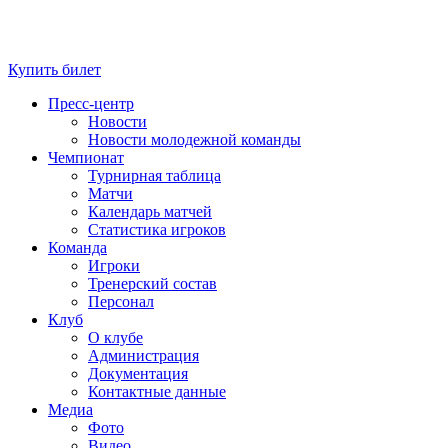
Купить билет
Пресс-центр
Новости
Новости молодежной команды
Чемпионат
Турнирная таблица
Матчи
Календарь матчей
Статистика игроков
Команда
Игроки
Тренерский состав
Персонал
Клуб
О клубе
Администрация
Документация
Контактные данные
Медиа
Фото
Видео