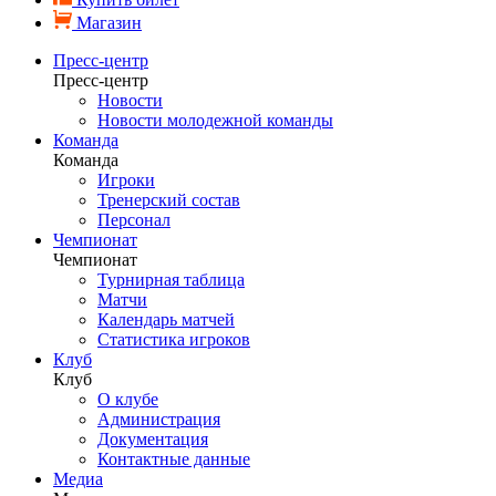
Магазин
Пресс-центр
Пресс-центр
Новости
Новости молодежной команды
Команда
Команда
Игроки
Тренерский состав
Персонал
Чемпионат
Чемпионат
Турнирная таблица
Матчи
Календарь матчей
Статистика игроков
Клуб
Клуб
О клубе
Администрация
Документация
Контактные данные
Медиа