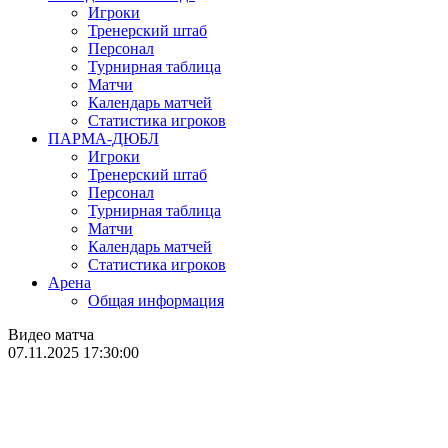
Игроки
Тренерский штаб
Персонал
Турнирная таблица
Матчи
Календарь матчей
Статистика игроков
ПАРМА-ДЮБЛ
Игроки
Тренерский штаб
Персонал
Турнирная таблица
Матчи
Календарь матчей
Статистика игроков
Арена
Общая информация
Видео матча
07.11.2025 17:30:00