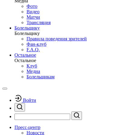
Медиа
Фото
Видео
Матчи
Трансляция
Болельщику
Болельщику
Правила поведения зрителей
Фан-клуб
F.A.Q.
Остальное
Остальное
Клуб
Медиа
Болельщикам
Войти
Пресс-центр
Новости