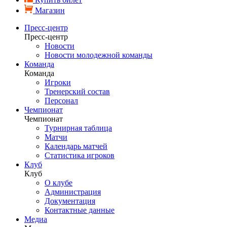
Магазин
Пресс-центр
Пресс-центр
Новости
Новости молодежной команды
Команда
Команда
Игроки
Тренерский состав
Персонал
Чемпионат
Чемпионат
Турнирная таблица
Матчи
Календарь матчей
Статистика игроков
Клуб
Клуб
О клубе
Администрация
Документация
Контактные данные
Медиа