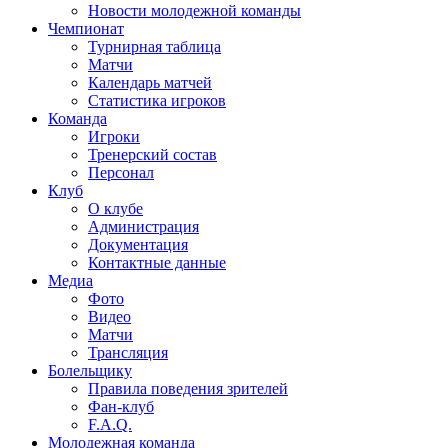
Новости молодежной команды
Чемпионат
Турнирная таблица
Матчи
Календарь матчей
Статистика игроков
Команда
Игроки
Тренерский состав
Персонал
Клуб
О клубе
Администрация
Документация
Контактные данные
Медиа
Фото
Видео
Матчи
Трансляция
Болельщику
Правила поведения зрителей
Фан-клуб
F.A.Q.
Молодежная команда