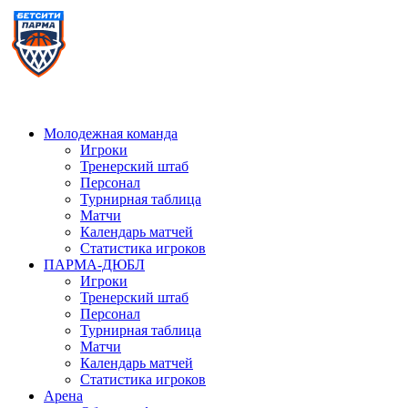
Молодежная команда
Игроки
Тренерский штаб
Персонал
Турнирная таблица
Матчи
Календарь матчей
Статистика игроков
ПАРМА-ДЮБЛ
Игроки
Тренерский штаб
Персонал
Турнирная таблица
Матчи
Календарь матчей
Статистика игроков
Арена