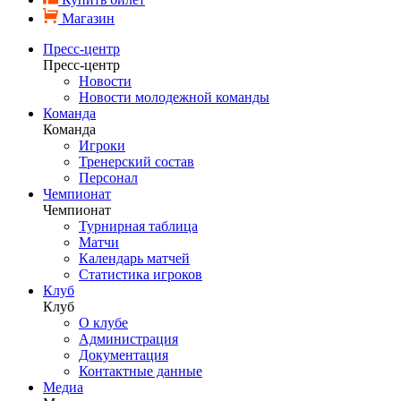
Магазин
Пресс-центр
Пресс-центр
Новости
Новости молодежной команды
Команда
Команда
Игроки
Тренерский состав
Персонал
Чемпионат
Чемпионат
Турнирная таблица
Матчи
Календарь матчей
Статистика игроков
Клуб
Клуб
О клубе
Администрация
Документация
Контактные данные
Медиа