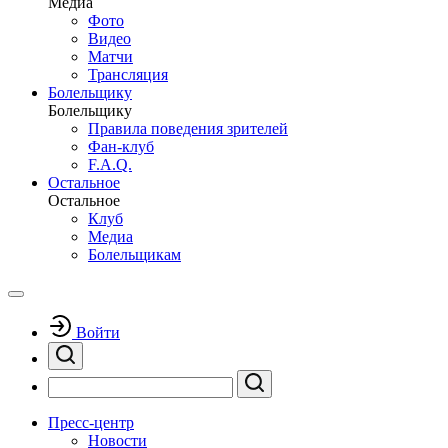
Медиа
Фото
Видео
Матчи
Трансляция
Болельщику
Болельщику
Правила поведения зрителей
Фан-клуб
F.A.Q.
Остальное
Остальное
Клуб
Медиа
Болельщикам
Войти
Пресс-центр
Новости