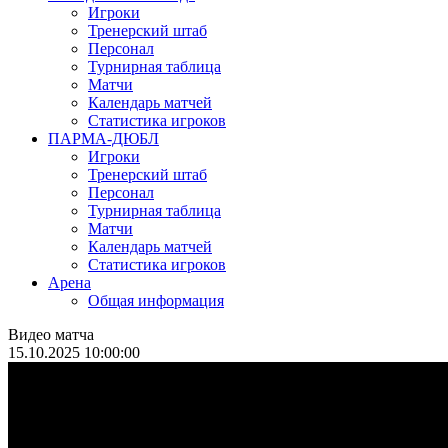
Игроки
Тренерский штаб
Персонал
Турнирная таблица
Матчи
Календарь матчей
Статистика игроков
ПАРМА-ДЮБЛ
Игроки
Тренерский штаб
Персонал
Турнирная таблица
Матчи
Календарь матчей
Статистика игроков
Арена
Общая информация
Видео матча
15.10.2025 10:00:00