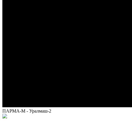
ПАРМА-М - Уралмаш-2