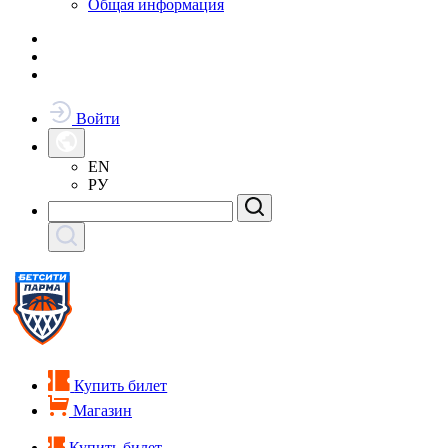
Общая информация
Войти
EN
РУ
Купить билет
Магазин
Купить билет