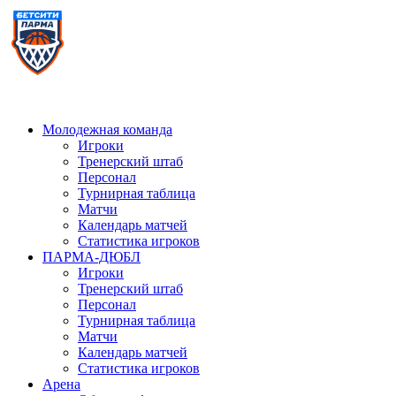
Молодежная команда
Игроки
Тренерский штаб
Персонал
Турнирная таблица
Матчи
Календарь матчей
Статистика игроков
ПАРМА-ДЮБЛ
Игроки
Тренерский штаб
Персонал
Турнирная таблица
Матчи
Календарь матчей
Статистика игроков
Арена