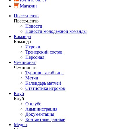
Магазин
Пресс-центр
Пресс-центр
Новости
Новости молодежной команды
Команда
Команда
Игроки
Тренерский состав
Персонал
Чемпионат
Чемпионат
Турнирная таблица
Матчи
Календарь матчей
Статистика игроков
Клуб
Клуб
О клубе
Администрация
Документация
Контактные данные
Медиа