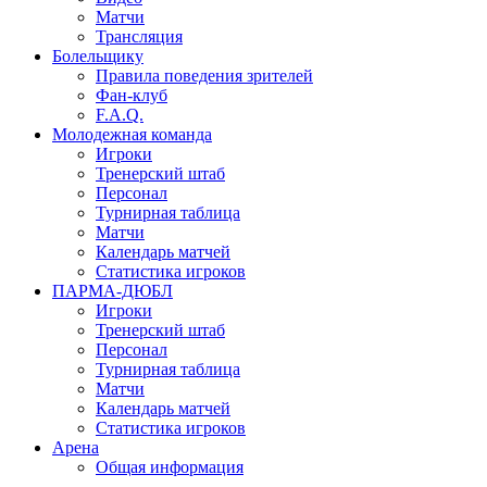
Матчи
Трансляция
Болельщику
Правила поведения зрителей
Фан-клуб
F.A.Q.
Молодежная команда
Игроки
Тренерский штаб
Персонал
Турнирная таблица
Матчи
Календарь матчей
Статистика игроков
ПАРМА-ДЮБЛ
Игроки
Тренерский штаб
Персонал
Турнирная таблица
Матчи
Календарь матчей
Статистика игроков
Арена
Общая информация