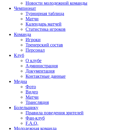
Новости молодежной команды
Чемпионат
Турнирная таблица
Матчи
Календарь матчей
Статистика игроков
Команда
Игроки
Тренерский состав
Персонал
Клуб
О клубе
Администрация
Документация
Контактные данные
Медиа
Фото
Видео
Матчи
Трансляция
Болельщику
Правила поведения зрителей
Фан-клуб
F.A.Q.
Молодежная команда