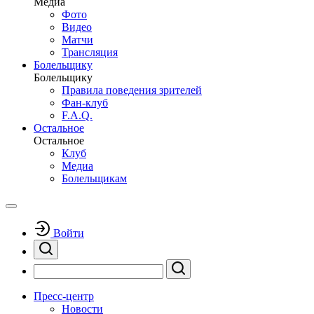
Медиа
Фото
Видео
Матчи
Трансляция
Болельщику
Болельщику
Правила поведения зрителей
Фан-клуб
F.A.Q.
Остальное
Остальное
Клуб
Медиа
Болельщикам
Войти
Пресс-центр
Новости