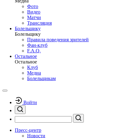
Медиа
Фото
Видео
Матчи
Трансляция
Болельщику
Болельщику
Правила поведения зрителей
Фан-клуб
F.A.Q.
Остальное
Остальное
Клуб
Медиа
Болельщикам
Войти
Пресс-центр
Новости