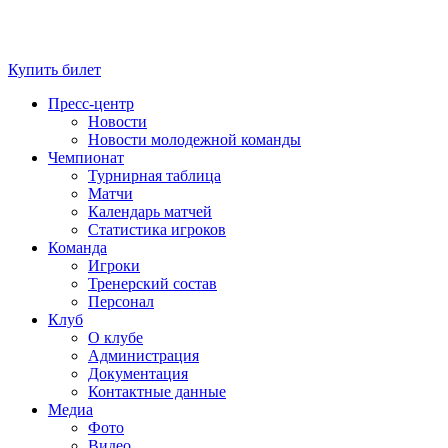
Купить билет
Пресс-центр
Новости
Новости молодежной команды
Чемпионат
Турнирная таблица
Матчи
Календарь матчей
Статистика игроков
Команда
Игроки
Тренерский состав
Персонал
Клуб
О клубе
Администрация
Документация
Контактные данные
Медиа
Фото
Видео