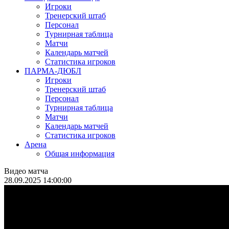
Игроки
Тренерский штаб
Персонал
Турнирная таблица
Матчи
Календарь матчей
Статистика игроков
ПАРМА-ДЮБЛ
Игроки
Тренерский штаб
Персонал
Турнирная таблица
Матчи
Календарь матчей
Статистика игроков
Арена
Общая информация
Видео матча
28.09.2025 14:00:00