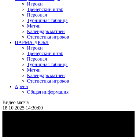
Игроки
Тренерский штаб
Персонал
Турнирная таблица
Матчи
Календарь матчей
Статистика игроков
ПАРМА-ДЮБЛ
Игроки
Тренерский штаб
Персонал
Турнирная таблица
Матчи
Календарь матчей
Статистика игроков
Арена
Общая информация
Видео матча
18.10.2025 14:30:00