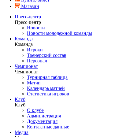
Магазин
Пресс-центр
Пресс-центр
Новости
Новости молодежной команды
Команда
Команда
Игроки
Тренерский состав
Персонал
Чемпионат
Чемпионат
Турнирная таблица
Матчи
Календарь матчей
Статистика игроков
Клуб
Клуб
О клубе
Администрация
Документация
Контактные данные
Медиа