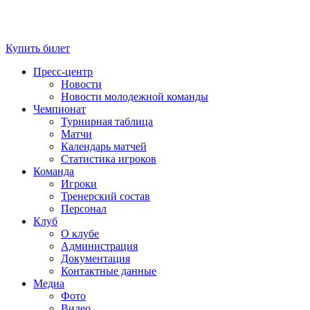
Купить билет
Пресс-центр
Новости
Новости молодежной команды
Чемпионат
Турнирная таблица
Матчи
Календарь матчей
Статистика игроков
Команда
Игроки
Тренерский состав
Персонал
Клуб
О клубе
Администрация
Документация
Контактные данные
Медиа
Фото
Видео