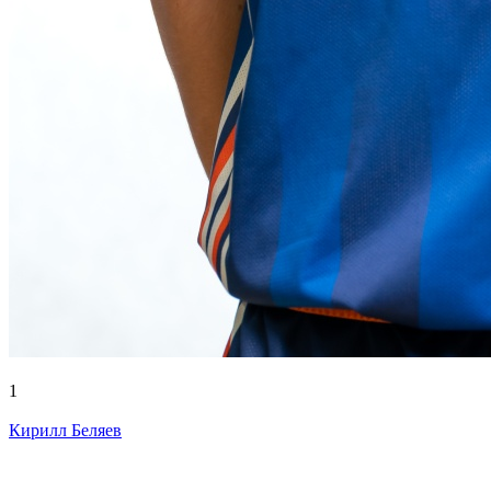
1
Кирилл Беляев