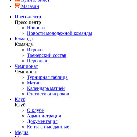
Магазин
Пресс-центр
Пресс-центр
Новости
Новости молодежной команды
Команда
Команда
Игроки
Тренерский состав
Персонал
Чемпионат
Чемпионат
Турнирная таблица
Матчи
Календарь матчей
Статистика игроков
Клуб
Клуб
О клубе
Администрация
Документация
Контактные данные
Медиа