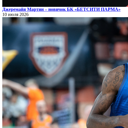
Джеремайя Мартин – новичок БК «БЕТСИТИ ПАРМА»
10 июля 2026