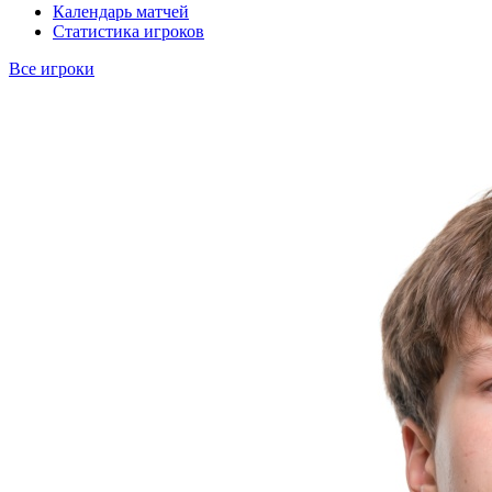
Календарь матчей
Статистика игроков
Все игроки