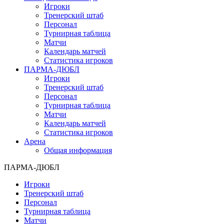
Игроки
Тренерский штаб
Персонал
Турнирная таблица
Матчи
Календарь матчей
Статистика игроков
ПАРМА-ДЮБЛ
Игроки
Тренерский штаб
Персонал
Турнирная таблица
Матчи
Календарь матчей
Статистика игроков
Арена
Общая информация
ПАРМА-ДЮБЛ
Игроки
Тренерский штаб
Персонал
Турнирная таблица
Матчи