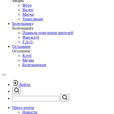
Медиа
Фото
Видео
Матчи
Трансляция
Болельщику
Болельщику
Правила поведения зрителей
Фан-клуб
F.A.Q.
Остальное
Остальное
Клуб
Медиа
Болельщикам
Войти
Пресс-центр
Новости