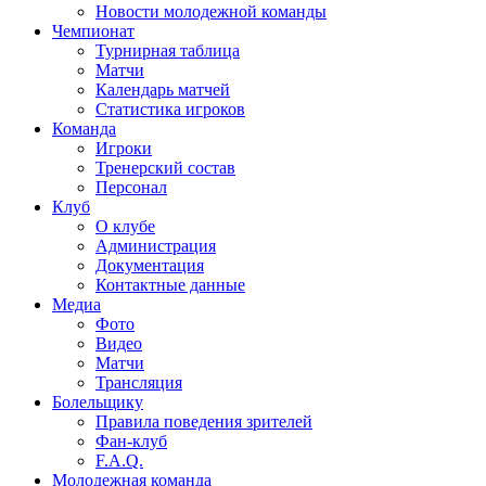
Новости молодежной команды
Чемпионат
Турнирная таблица
Матчи
Календарь матчей
Статистика игроков
Команда
Игроки
Тренерский состав
Персонал
Клуб
О клубе
Администрация
Документация
Контактные данные
Медиа
Фото
Видео
Матчи
Трансляция
Болельщику
Правила поведения зрителей
Фан-клуб
F.A.Q.
Молодежная команда