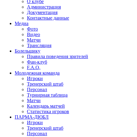
О клубе
Администрация
Документация
Контактные данные
Медиа
Фото
Видео
Матчи
Трансляция
Болельщику
Правила поведения зрителей
Фан-клуб
F.A.Q.
Молодежная команда
Игроки
Тренерский штаб
Персонал
Турнирная таблица
Матчи
Календарь матчей
Статистика игроков
ПАРМА-ДЮБЛ
Игроки
Тренерский штаб
Персонал