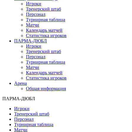
Игроки
Тренерский штаб
Персонал
Турнирная таблица
Матчи
Календарь матчей
Статистика игроков
ПАРМА-ДЮБЛ
Игроки
Тренерский штаб
Персонал
Турнирная таблица
Матчи
Календарь матчей
Статистика игроков
Арена
Общая информация
ПАРМА-ДЮБЛ
Игроки
Тренерский штаб
Персонал
Турнирная таблица
Матчи