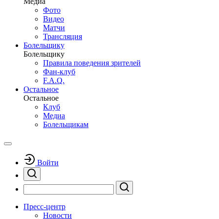
Медиа
Фото
Видео
Матчи
Трансляция
Болельщику
Болельщику
Правила поведения зрителей
Фан-клуб
F.A.Q.
Остальное
Остальное
Клуб
Медиа
Болельщикам
Войти
Пресс-центр
Новости