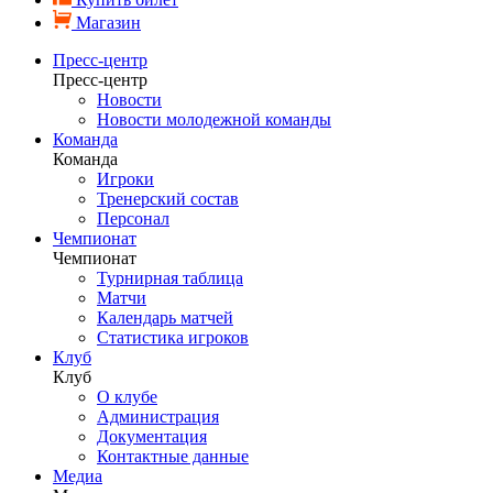
Магазин
Пресс-центр
Пресс-центр
Новости
Новости молодежной команды
Команда
Команда
Игроки
Тренерский состав
Персонал
Чемпионат
Чемпионат
Турнирная таблица
Матчи
Календарь матчей
Статистика игроков
Клуб
Клуб
О клубе
Администрация
Документация
Контактные данные
Медиа