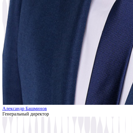
Александр Башминов
Генеральный директор