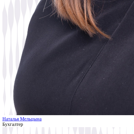
Наталья Мельцына
Бухгалтер