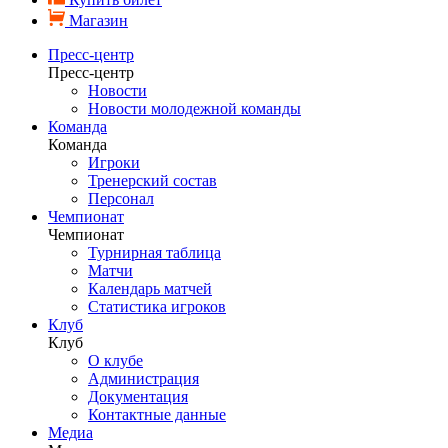
Магазин
Пресс-центр
Пресс-центр
Новости
Новости молодежной команды
Команда
Команда
Игроки
Тренерский состав
Персонал
Чемпионат
Чемпионат
Турнирная таблица
Матчи
Календарь матчей
Статистика игроков
Клуб
Клуб
О клубе
Администрация
Документация
Контактные данные
Медиа