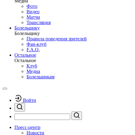
Медиа
Фото
Видео
Матчи
Трансляция
Болельщику
Болельщику
Правила поведения зрителей
Фан-клуб
F.A.Q.
Остальное
Остальное
Клуб
Медиа
Болельщикам
Войти
Пресс-центр
Новости