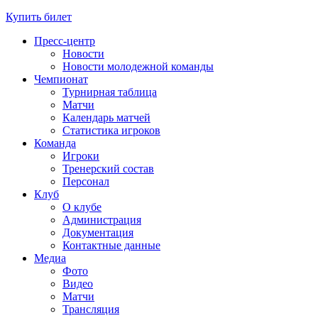
Купить билет
Пресс-центр
Новости
Новости молодежной команды
Чемпионат
Турнирная таблица
Матчи
Календарь матчей
Статистика игроков
Команда
Игроки
Тренерский состав
Персонал
Клуб
О клубе
Администрация
Документация
Контактные данные
Медиа
Фото
Видео
Матчи
Трансляция