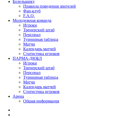
Болельщику
Правила поведения зрителей
Фан-клуб
F.A.Q.
Молодежная команда
Игроки
Тренерский штаб
Персонал
Турнирная таблица
Матчи
Календарь матчей
Статистика игроков
ПАРМА-ДЮБЛ
Игроки
Тренерский штаб
Персонал
Турнирная таблица
Матчи
Календарь матчей
Статистика игроков
Арена
Общая информация