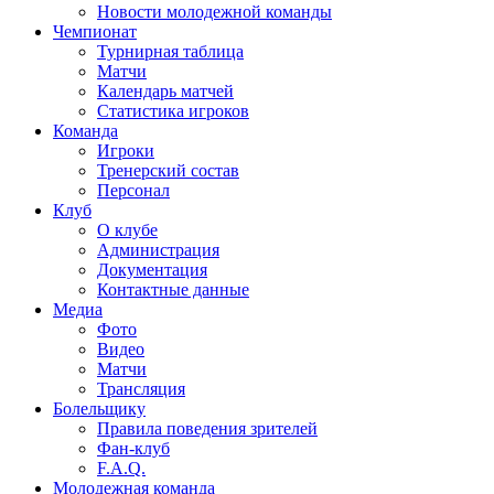
Новости молодежной команды
Чемпионат
Турнирная таблица
Матчи
Календарь матчей
Статистика игроков
Команда
Игроки
Тренерский состав
Персонал
Клуб
О клубе
Администрация
Документация
Контактные данные
Медиа
Фото
Видео
Матчи
Трансляция
Болельщику
Правила поведения зрителей
Фан-клуб
F.A.Q.
Молодежная команда