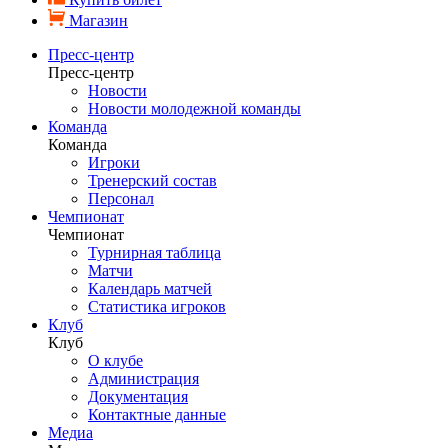
Магазин
Пресс-центр
Пресс-центр
Новости
Новости молодежной команды
Команда
Команда
Игроки
Тренерский состав
Персонал
Чемпионат
Чемпионат
Турнирная таблица
Матчи
Календарь матчей
Статистика игроков
Клуб
Клуб
О клубе
Администрация
Документация
Контактные данные
Медиа