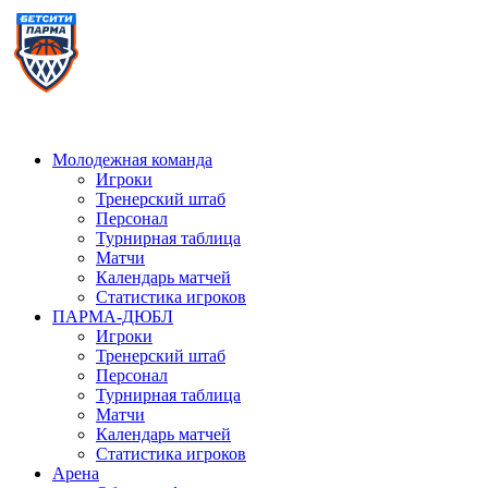
Молодежная команда
Игроки
Тренерский штаб
Персонал
Турнирная таблица
Матчи
Календарь матчей
Статистика игроков
ПАРМА-ДЮБЛ
Игроки
Тренерский штаб
Персонал
Турнирная таблица
Матчи
Календарь матчей
Статистика игроков
Арена