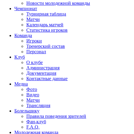
Новости молодежной команды
Чемпионат
Турнирная таблица
Матчи
Календарь матчей
Статистика игроков
Команда
Игроки
Тренерский состав
Персонал
Клуб
О клубе
Администрация
Документация
Контактные данные
Медиа
Фото
Видео
Матчи
Трансляция
Болельщику
Правила поведения зрителей
Фан-клуб
F.A.Q.
Молодежная команда