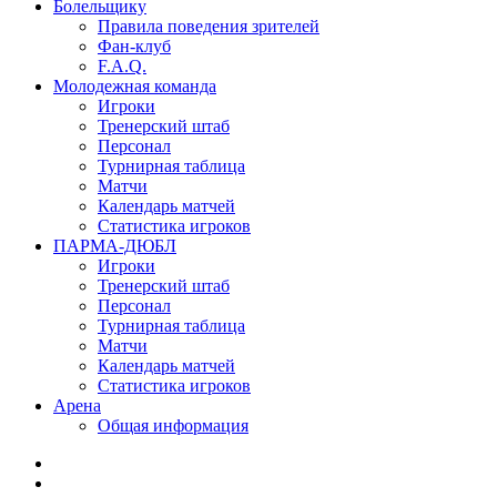
Болельщику
Правила поведения зрителей
Фан-клуб
F.A.Q.
Молодежная команда
Игроки
Тренерский штаб
Персонал
Турнирная таблица
Матчи
Календарь матчей
Статистика игроков
ПАРМА-ДЮБЛ
Игроки
Тренерский штаб
Персонал
Турнирная таблица
Матчи
Календарь матчей
Статистика игроков
Арена
Общая информация