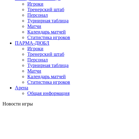
Игроки
Тренерский штаб
Персонал
Турнирная таблица
Матчи
Календарь матчей
Статистика игроков
ПАРМА-ДЮБЛ
Игроки
Тренерский штаб
Персонал
Турнирная таблица
Матчи
Календарь матчей
Статистика игроков
Арена
Общая информация
Новости игры