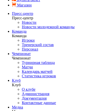
Магазин
Пресс-центр
Пресс-центр
Новости
Новости молодежной команды
Команда
Команда
Игроки
Тренерский состав
Персонал
Чемпионат
Чемпионат
Турнирная таблица
Матчи
Календарь матчей
Статистика игроков
Клуб
Клуб
О клубе
Администрация
Документация
Контактные данные
Медиа