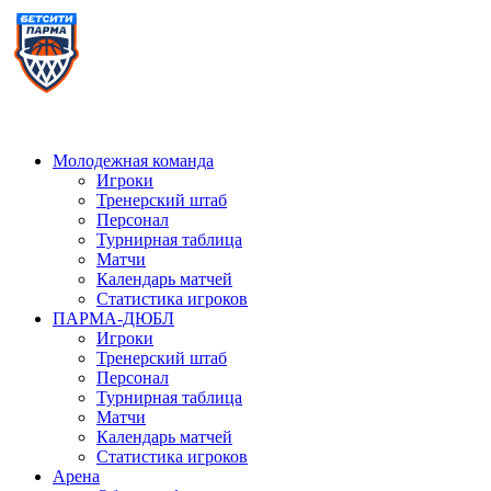
Молодежная команда
Игроки
Тренерский штаб
Персонал
Турнирная таблица
Матчи
Календарь матчей
Статистика игроков
ПАРМА-ДЮБЛ
Игроки
Тренерский штаб
Персонал
Турнирная таблица
Матчи
Календарь матчей
Статистика игроков
Арена