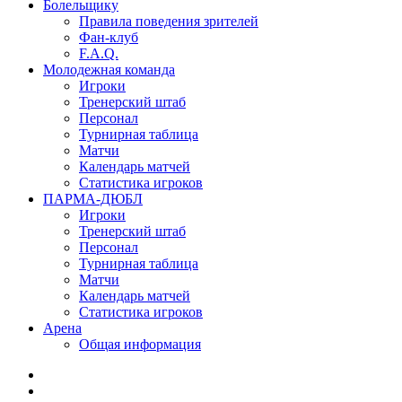
Болельщику
Правила поведения зрителей
Фан-клуб
F.A.Q.
Молодежная команда
Игроки
Тренерский штаб
Персонал
Турнирная таблица
Матчи
Календарь матчей
Статистика игроков
ПАРМА-ДЮБЛ
Игроки
Тренерский штаб
Персонал
Турнирная таблица
Матчи
Календарь матчей
Статистика игроков
Арена
Общая информация