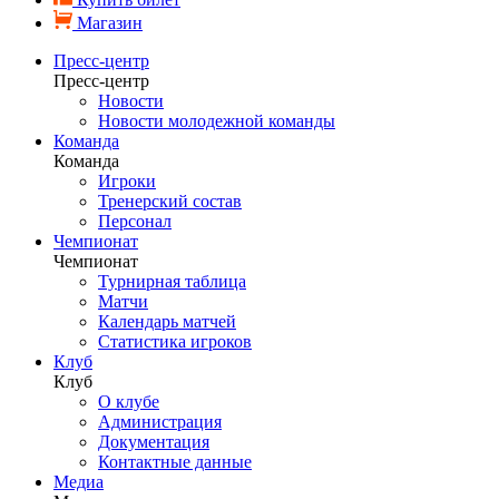
Магазин
Пресс-центр
Пресс-центр
Новости
Новости молодежной команды
Команда
Команда
Игроки
Тренерский состав
Персонал
Чемпионат
Чемпионат
Турнирная таблица
Матчи
Календарь матчей
Статистика игроков
Клуб
Клуб
О клубе
Администрация
Документация
Контактные данные
Медиа