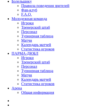
Болельщику
Правила поведения зрителей
Фан-клуб
F.A.Q.
Молодежная команда
Игроки
Тренерский штаб
Персонал
Турнирная таблица
Матчи
Календарь матчей
Статистика игроков
ПАРМА-ДЮБЛ
Игроки
Тренерский штаб
Персонал
Турнирная таблица
Матчи
Календарь матчей
Статистика игроков
Арена
Общая информация