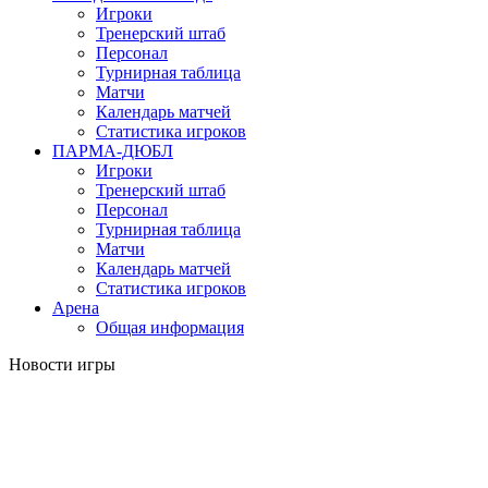
Игроки
Тренерский штаб
Персонал
Турнирная таблица
Матчи
Календарь матчей
Статистика игроков
ПАРМА-ДЮБЛ
Игроки
Тренерский штаб
Персонал
Турнирная таблица
Матчи
Календарь матчей
Статистика игроков
Арена
Общая информация
Новости игры