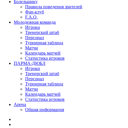
Болельщику
Правила поведения зрителей
Фан-клуб
F.A.Q.
Молодежная команда
Игроки
Тренерский штаб
Персонал
Турнирная таблица
Матчи
Календарь матчей
Статистика игроков
ПАРМА-ДЮБЛ
Игроки
Тренерский штаб
Персонал
Турнирная таблица
Матчи
Календарь матчей
Статистика игроков
Арена
Общая информация