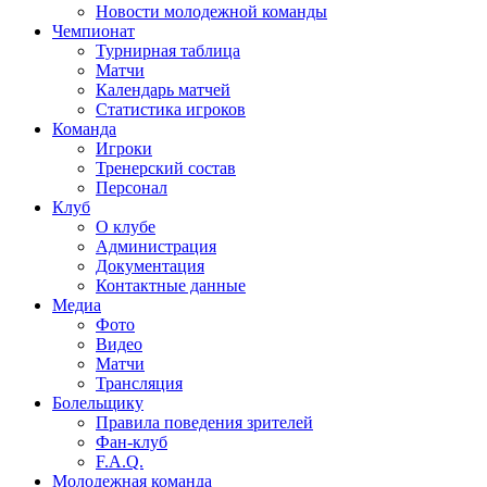
Новости молодежной команды
Чемпионат
Турнирная таблица
Матчи
Календарь матчей
Статистика игроков
Команда
Игроки
Тренерский состав
Персонал
Клуб
О клубе
Администрация
Документация
Контактные данные
Медиа
Фото
Видео
Матчи
Трансляция
Болельщику
Правила поведения зрителей
Фан-клуб
F.A.Q.
Молодежная команда