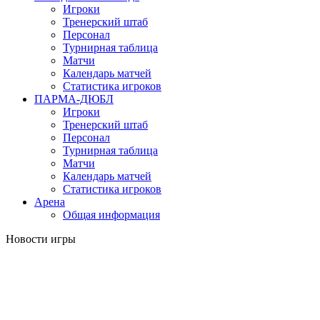
Игроки
Тренерский штаб
Персонал
Турнирная таблица
Матчи
Календарь матчей
Статистика игроков
ПАРМА-ДЮБЛ
Игроки
Тренерский штаб
Персонал
Турнирная таблица
Матчи
Календарь матчей
Статистика игроков
Арена
Общая информация
Новости игры