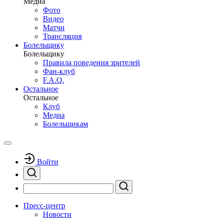
Медиа
Фото
Видео
Матчи
Трансляция
Болельщику
Болельщику
Правила поведения зрителей
Фан-клуб
F.A.Q.
Остальное
Остальное
Клуб
Медиа
Болельщикам
Войти
Пресс-центр
Новости