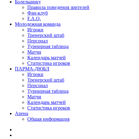
Болельщику
Правила поведения зрителей
Фан-клуб
F.A.Q.
Молодежная команда
Игроки
Тренерский штаб
Персонал
Турнирная таблица
Матчи
Календарь матчей
Статистика игроков
ПАРМА-ДЮБЛ
Игроки
Тренерский штаб
Персонал
Турнирная таблица
Матчи
Календарь матчей
Статистика игроков
Арена
Общая информация