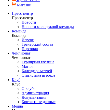
Магазин
Пресс-центр
Пресс-центр
Новости
Новости молодежной команды
Команда
Команда
Игроки
Тренерский состав
Персонал
Чемпионат
Чемпионат
Турнирная таблица
Матчи
Календарь матчей
Статистика игроков
Клуб
Клуб
О клубе
Администрация
Документация
Контактные данные
Медиа