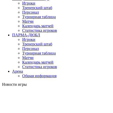
Игроки
Тренерский штаб
Персонал
Турнирная таблица
Матчи
Календарь матчей
Статистика игроков
ПАРМА-ДЮБЛ
Игроки
Тренерский штаб
Персонал
Турнирная таблица
Матчи
Календарь матчей
Статистика игроков
Арена
Общая информация
Новости игры