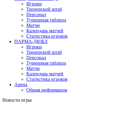
Игроки
Тренерский штаб
Персонал
Турнирная таблица
Матчи
Календарь матчей
Статистика игроков
ПАРМА-ДЮБЛ
Игроки
Тренерский штаб
Персонал
Турнирная таблица
Матчи
Календарь матчей
Статистика игроков
Арена
Общая информация
Новости игры