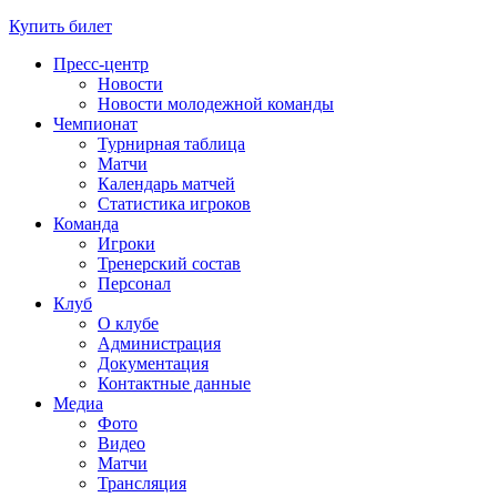
Купить билет
Пресс-центр
Новости
Новости молодежной команды
Чемпионат
Турнирная таблица
Матчи
Календарь матчей
Статистика игроков
Команда
Игроки
Тренерский состав
Персонал
Клуб
О клубе
Администрация
Документация
Контактные данные
Медиа
Фото
Видео
Матчи
Трансляция