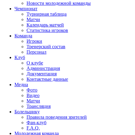
Новости молодежной команды
Чемпионат
Турнирная таблица
Матчи
Календарь матчей
Статистика игроков
Команда
Игроки
Тренерский состав
Персонал
Клуб
О клубе
Администрация
Документация
Контактные данные
Медиа
Фото
Видео
Матчи
Трансляция
Болельщику
Правила поведения зрителей
Фан-клуб
F.A.Q.
Молодежная команда