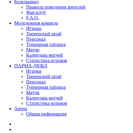
Болельщику
Правила поведения зрителей
Фан-клуб
F.A.Q.
Молодежная команда
Игроки
Тренерский штаб
Персонал
Турнирная таблица
Матчи
Календарь матчей
Статистика игроков
ПАРМА-ДЮБЛ
Игроки
Тренерский штаб
Персонал
Турнирная таблица
Матчи
Календарь матчей
Статистика игроков
Арена
Общая информация