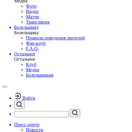
Медиа
Фото
Видео
Матчи
Трансляция
Болельщику
Болельщику
Правила поведения зрителей
Фан-клуб
F.A.Q.
Остальное
Остальное
Клуб
Медиа
Болельщикам
Войти
Пресс-центр
Новости