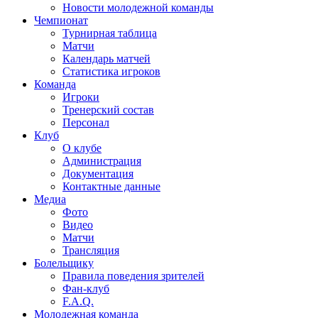
Новости молодежной команды
Чемпионат
Турнирная таблица
Матчи
Календарь матчей
Статистика игроков
Команда
Игроки
Тренерский состав
Персонал
Клуб
О клубе
Администрация
Документация
Контактные данные
Медиа
Фото
Видео
Матчи
Трансляция
Болельщику
Правила поведения зрителей
Фан-клуб
F.A.Q.
Молодежная команда