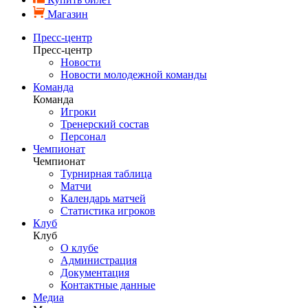
Магазин
Пресс-центр
Пресс-центр
Новости
Новости молодежной команды
Команда
Команда
Игроки
Тренерский состав
Персонал
Чемпионат
Чемпионат
Турнирная таблица
Матчи
Календарь матчей
Статистика игроков
Клуб
Клуб
О клубе
Администрация
Документация
Контактные данные
Медиа