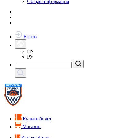
Общая информация
Войти
EN
РУ
Купить билет
Магазин
Купить билет