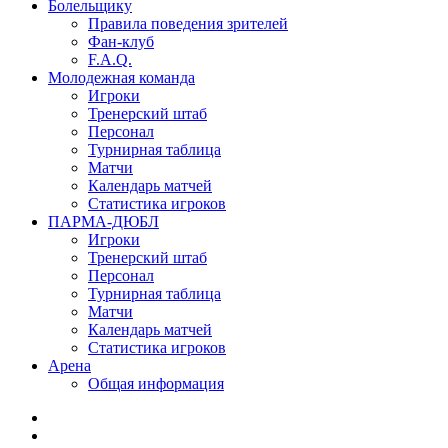
Болельщику
Правила поведения зрителей
Фан-клуб
F.A.Q.
Молодежная команда
Игроки
Тренерский штаб
Персонал
Турнирная таблица
Матчи
Календарь матчей
Статистика игроков
ПАРМА-ДЮБЛ
Игроки
Тренерский штаб
Персонал
Турнирная таблица
Матчи
Календарь матчей
Статистика игроков
Арена
Общая информация