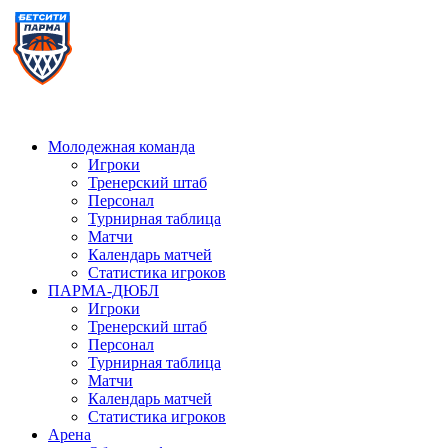
Молодежная команда
Игроки
Тренерский штаб
Персонал
Турнирная таблица
Матчи
Календарь матчей
Статистика игроков
ПАРМА-ДЮБЛ
Игроки
Тренерский штаб
Персонал
Турнирная таблица
Матчи
Календарь матчей
Статистика игроков
Арена