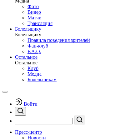
Медиа
Фото
Видео
Матчи
Трансляция
Болельщику
Болельщику
Правила поведения зрителей
Фан-клуб
F.A.Q.
Остальное
Остальное
Клуб
Медиа
Болельщикам
Войти
Пресс-центр
Новости