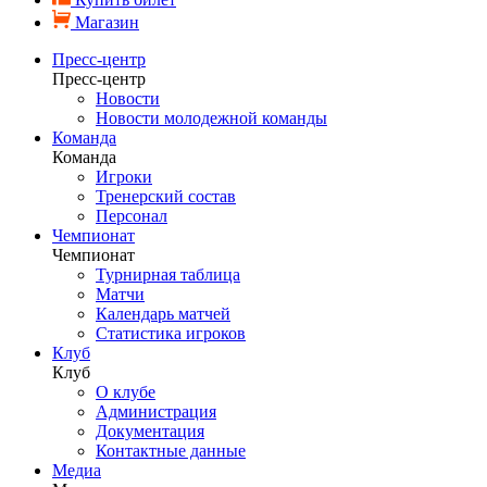
Магазин
Пресс-центр
Пресс-центр
Новости
Новости молодежной команды
Команда
Команда
Игроки
Тренерский состав
Персонал
Чемпионат
Чемпионат
Турнирная таблица
Матчи
Календарь матчей
Статистика игроков
Клуб
Клуб
О клубе
Администрация
Документация
Контактные данные
Медиа