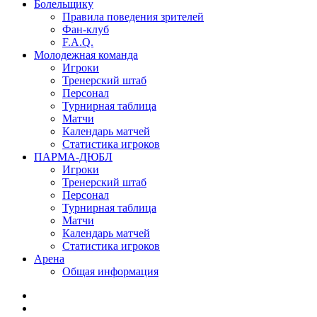
Болельщику
Правила поведения зрителей
Фан-клуб
F.A.Q.
Молодежная команда
Игроки
Тренерский штаб
Персонал
Турнирная таблица
Матчи
Календарь матчей
Статистика игроков
ПАРМА-ДЮБЛ
Игроки
Тренерский штаб
Персонал
Турнирная таблица
Матчи
Календарь матчей
Статистика игроков
Арена
Общая информация