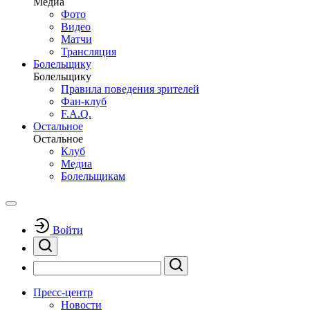
Медиа
Фото
Видео
Матчи
Трансляция
Болельщику
Болельщику
Правила поведения зрителей
Фан-клуб
F.A.Q.
Остальное
Остальное
Клуб
Медиа
Болельщикам
Войти
Пресс-центр
Новости