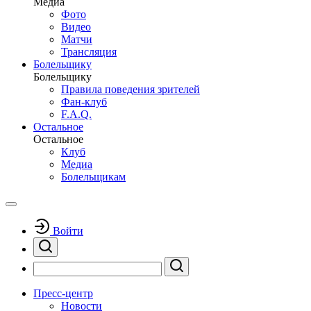
Медиа
Фото
Видео
Матчи
Трансляция
Болельщику
Болельщику
Правила поведения зрителей
Фан-клуб
F.A.Q.
Остальное
Остальное
Клуб
Медиа
Болельщикам
Войти
Пресс-центр
Новости