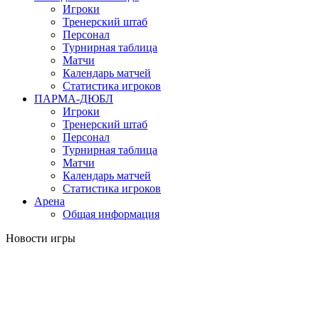
Игроки
Тренерский штаб
Персонал
Турнирная таблица
Матчи
Календарь матчей
Статистика игроков
ПАРМА-ДЮБЛ
Игроки
Тренерский штаб
Персонал
Турнирная таблица
Матчи
Календарь матчей
Статистика игроков
Арена
Общая информация
Новости игры