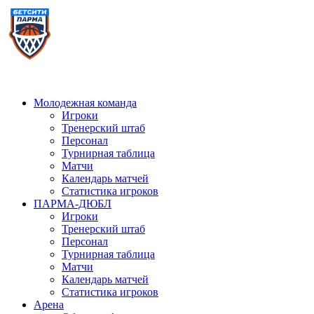
Молодежная команда
Игроки
Тренерский штаб
Персонал
Турнирная таблица
Матчи
Календарь матчей
Статистика игроков
ПАРМА-ДЮБЛ
Игроки
Тренерский штаб
Персонал
Турнирная таблица
Матчи
Календарь матчей
Статистика игроков
Арена