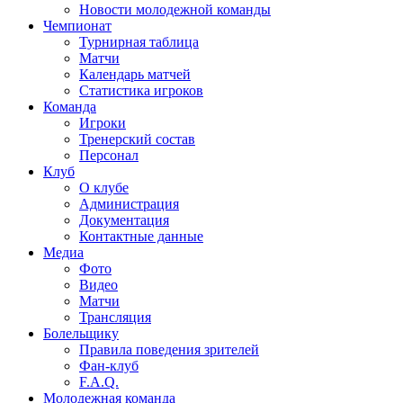
Новости молодежной команды
Чемпионат
Турнирная таблица
Матчи
Календарь матчей
Статистика игроков
Команда
Игроки
Тренерский состав
Персонал
Клуб
О клубе
Администрация
Документация
Контактные данные
Медиа
Фото
Видео
Матчи
Трансляция
Болельщику
Правила поведения зрителей
Фан-клуб
F.A.Q.
Молодежная команда