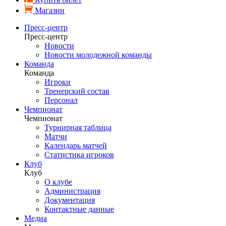
Магазин
Пресс-центр
Пресс-центр
Новости
Новости молодежной команды
Команда
Команда
Игроки
Тренерский состав
Персонал
Чемпионат
Чемпионат
Турнирная таблица
Матчи
Календарь матчей
Статистика игроков
Клуб
Клуб
О клубе
Администрация
Документация
Контактные данные
Медиа