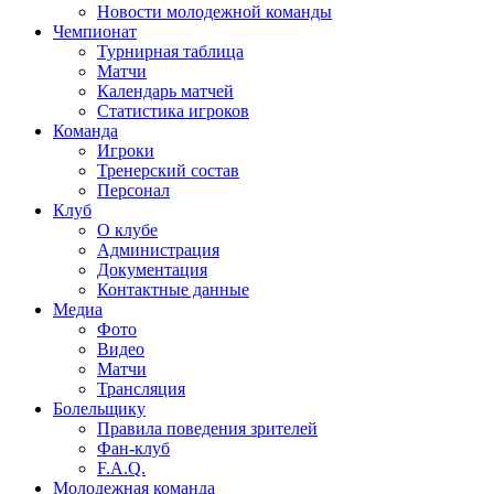
Новости молодежной команды
Чемпионат
Турнирная таблица
Матчи
Календарь матчей
Статистика игроков
Команда
Игроки
Тренерский состав
Персонал
Клуб
О клубе
Администрация
Документация
Контактные данные
Медиа
Фото
Видео
Матчи
Трансляция
Болельщику
Правила поведения зрителей
Фан-клуб
F.A.Q.
Молодежная команда