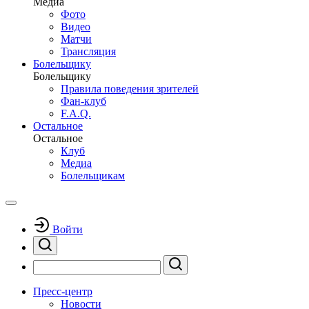
Медиа
Фото
Видео
Матчи
Трансляция
Болельщику
Болельщику
Правила поведения зрителей
Фан-клуб
F.A.Q.
Остальное
Остальное
Клуб
Медиа
Болельщикам
Войти
Пресс-центр
Новости