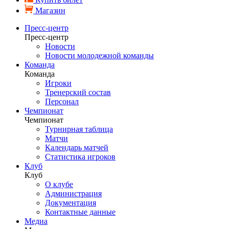
Магазин
Пресс-центр
Пресс-центр
Новости
Новости молодежной команды
Команда
Команда
Игроки
Тренерский состав
Персонал
Чемпионат
Чемпионат
Турнирная таблица
Матчи
Календарь матчей
Статистика игроков
Клуб
Клуб
О клубе
Администрация
Документация
Контактные данные
Медиа