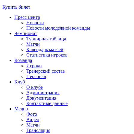
Купить билет
Пресс-центр
Новости
Новости молодежной команды
Чемпионат
Турнирная таблица
Матчи
Календарь матчей
Статистика игроков
Команда
Игроки
Тренерский состав
Персонал
Клуб
О клубе
Администрация
Документация
Контактные данные
Медиа
Фото
Видео
Матчи
Трансляция