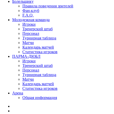
Болельщику
Правила поведения зрителей
Фан-клуб
F.A.Q.
Молодежная команда
Игроки
Тренерский штаб
Персонал
Турнирная таблица
Матчи
Календарь матчей
Статистика игроков
ПАРМА-ДЮБЛ
Игроки
Тренерский штаб
Персонал
Турнирная таблица
Матчи
Календарь матчей
Статистика игроков
Арена
Общая информация