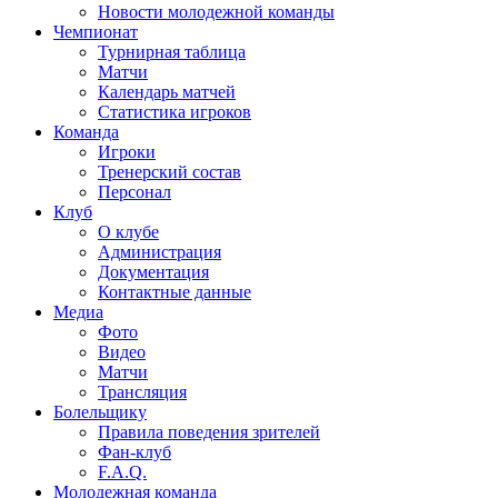
Новости молодежной команды
Чемпионат
Турнирная таблица
Матчи
Календарь матчей
Статистика игроков
Команда
Игроки
Тренерский состав
Персонал
Клуб
О клубе
Администрация
Документация
Контактные данные
Медиа
Фото
Видео
Матчи
Трансляция
Болельщику
Правила поведения зрителей
Фан-клуб
F.A.Q.
Молодежная команда