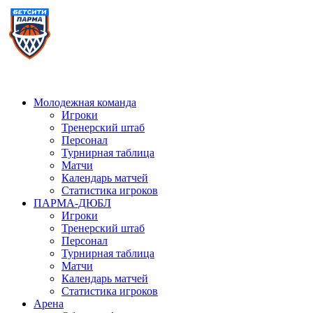
Молодежная команда
Игроки
Тренерский штаб
Персонал
Турнирная таблица
Матчи
Календарь матчей
Статистика игроков
ПАРМА-ДЮБЛ
Игроки
Тренерский штаб
Персонал
Турнирная таблица
Матчи
Календарь матчей
Статистика игроков
Арена