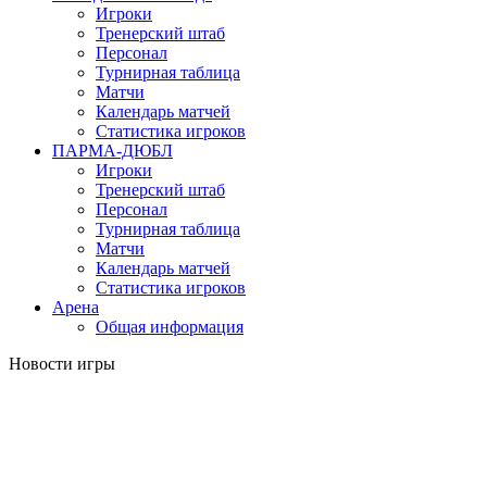
Игроки
Тренерский штаб
Персонал
Турнирная таблица
Матчи
Календарь матчей
Статистика игроков
ПАРМА-ДЮБЛ
Игроки
Тренерский штаб
Персонал
Турнирная таблица
Матчи
Календарь матчей
Статистика игроков
Арена
Общая информация
Новости игры