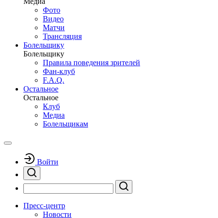
Медиа
Фото
Видео
Матчи
Трансляция
Болельщику
Болельщику
Правила поведения зрителей
Фан-клуб
F.A.Q.
Остальное
Остальное
Клуб
Медиа
Болельщикам
Войти
Пресс-центр
Новости