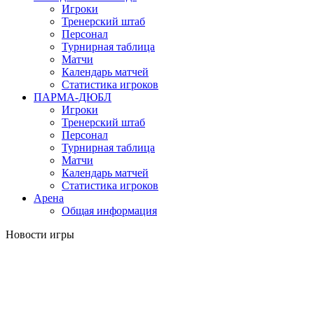
Игроки
Тренерский штаб
Персонал
Турнирная таблица
Матчи
Календарь матчей
Статистика игроков
ПАРМА-ДЮБЛ
Игроки
Тренерский штаб
Персонал
Турнирная таблица
Матчи
Календарь матчей
Статистика игроков
Арена
Общая информация
Новости игры