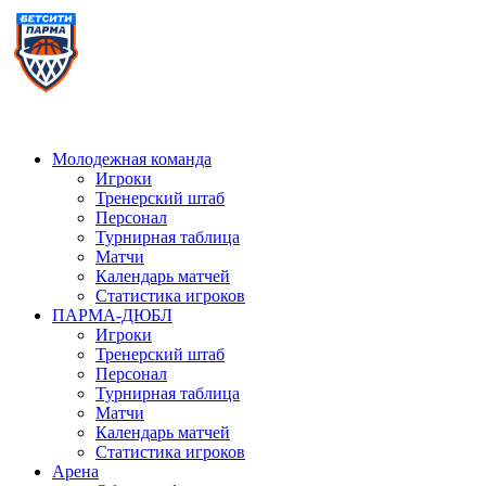
Молодежная команда
Игроки
Тренерский штаб
Персонал
Турнирная таблица
Матчи
Календарь матчей
Статистика игроков
ПАРМА-ДЮБЛ
Игроки
Тренерский штаб
Персонал
Турнирная таблица
Матчи
Календарь матчей
Статистика игроков
Арена