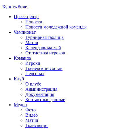
Купить билет
Пресс-центр
Новости
Новости молодежной команды
Чемпионат
Турнирная таблица
Матчи
Календарь матчей
Статистика игроков
Команда
Игроки
Тренерский состав
Персонал
Клуб
О клубе
Администрация
Документация
Контактные данные
Медиа
Фото
Видео
Матчи
Трансляция