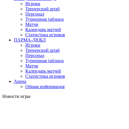
Игроки
Тренерский штаб
Персонал
Турнирная таблица
Матчи
Календарь матчей
Статистика игроков
ПАРМА-ДЮБЛ
Игроки
Тренерский штаб
Персонал
Турнирная таблица
Матчи
Календарь матчей
Статистика игроков
Арена
Общая информация
Новости игры