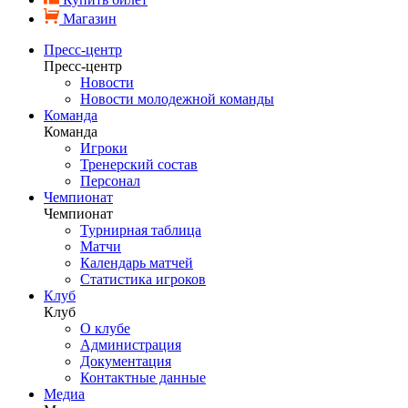
Магазин
Пресс-центр
Пресс-центр
Новости
Новости молодежной команды
Команда
Команда
Игроки
Тренерский состав
Персонал
Чемпионат
Чемпионат
Турнирная таблица
Матчи
Календарь матчей
Статистика игроков
Клуб
Клуб
О клубе
Администрация
Документация
Контактные данные
Медиа