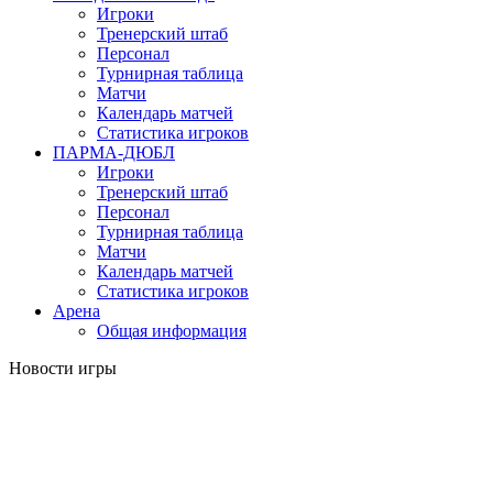
Игроки
Тренерский штаб
Персонал
Турнирная таблица
Матчи
Календарь матчей
Статистика игроков
ПАРМА-ДЮБЛ
Игроки
Тренерский штаб
Персонал
Турнирная таблица
Матчи
Календарь матчей
Статистика игроков
Арена
Общая информация
Новости игры