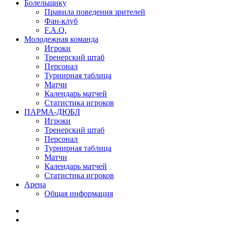
Болельщику
Правила поведения зрителей
Фан-клуб
F.A.Q.
Молодежная команда
Игроки
Тренерский штаб
Персонал
Турнирная таблица
Матчи
Календарь матчей
Статистика игроков
ПАРМА-ДЮБЛ
Игроки
Тренерский штаб
Персонал
Турнирная таблица
Матчи
Календарь матчей
Статистика игроков
Арена
Общая информация