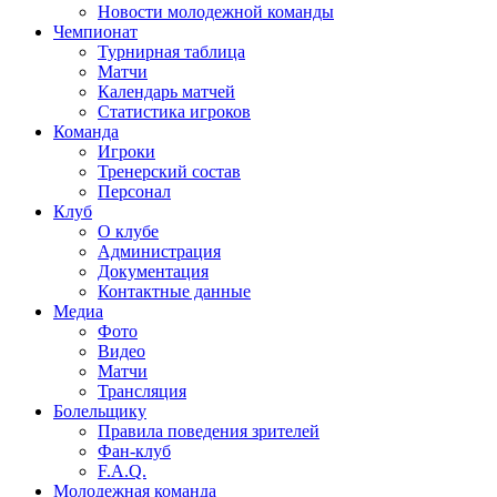
Новости молодежной команды
Чемпионат
Турнирная таблица
Матчи
Календарь матчей
Статистика игроков
Команда
Игроки
Тренерский состав
Персонал
Клуб
О клубе
Администрация
Документация
Контактные данные
Медиа
Фото
Видео
Матчи
Трансляция
Болельщику
Правила поведения зрителей
Фан-клуб
F.A.Q.
Молодежная команда