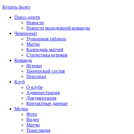
Купить билет
Пресс-центр
Новости
Новости молодежной команды
Чемпионат
Турнирная таблица
Матчи
Календарь матчей
Статистика игроков
Команда
Игроки
Тренерский состав
Персонал
Клуб
О клубе
Администрация
Документация
Контактные данные
Медиа
Фото
Видео
Матчи
Трансляция