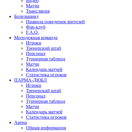
Видео
Матчи
Трансляция
Болельщику
Правила поведения зрителей
Фан-клуб
F.A.Q.
Молодежная команда
Игроки
Тренерский штаб
Персонал
Турнирная таблица
Матчи
Календарь матчей
Статистика игроков
ПАРМА-ДЮБЛ
Игроки
Тренерский штаб
Персонал
Турнирная таблица
Матчи
Календарь матчей
Статистика игроков
Арена
Общая информация