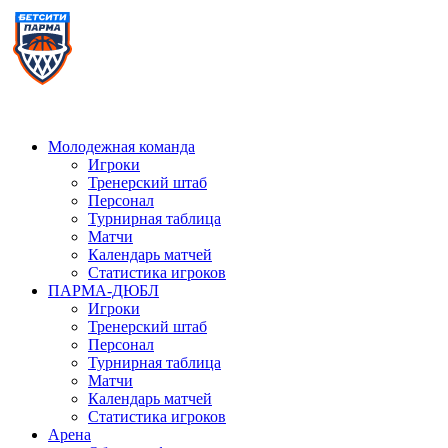
Молодежная команда
Игроки
Тренерский штаб
Персонал
Турнирная таблица
Матчи
Календарь матчей
Статистика игроков
ПАРМА-ДЮБЛ
Игроки
Тренерский штаб
Персонал
Турнирная таблица
Матчи
Календарь матчей
Статистика игроков
Арена