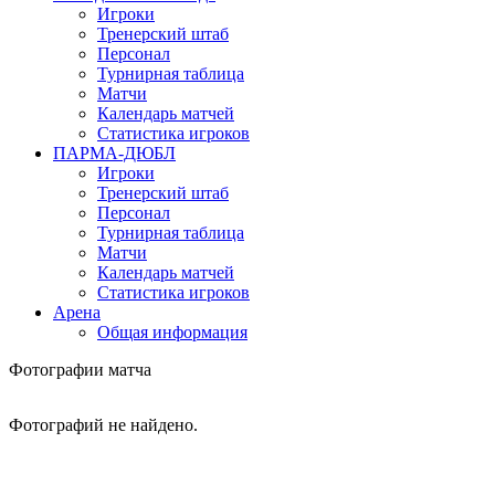
Игроки
Тренерский штаб
Персонал
Турнирная таблица
Матчи
Календарь матчей
Статистика игроков
ПАРМА-ДЮБЛ
Игроки
Тренерский штаб
Персонал
Турнирная таблица
Матчи
Календарь матчей
Статистика игроков
Арена
Общая информация
Фотографии матча
Фотографий не найдено.