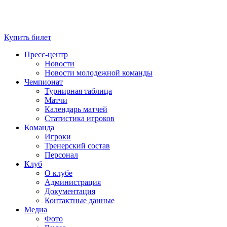
Купить билет
Пресс-центр
Новости
Новости молодежной команды
Чемпионат
Турнирная таблица
Матчи
Календарь матчей
Статистика игроков
Команда
Игроки
Тренерский состав
Персонал
Клуб
О клубе
Администрация
Документация
Контактные данные
Медиа
Фото