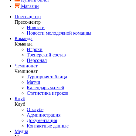
Магазин
Пресс-центр
Пресс-центр
Новости
Новости молодежной команды
Команда
Команда
Игроки
Тренерский состав
Персонал
Чемпионат
Чемпионат
Турнирная таблица
Матчи
Календарь матчей
Статистика игроков
Клуб
Клуб
О клубе
Администрация
Документация
Контактные данные
Медиа