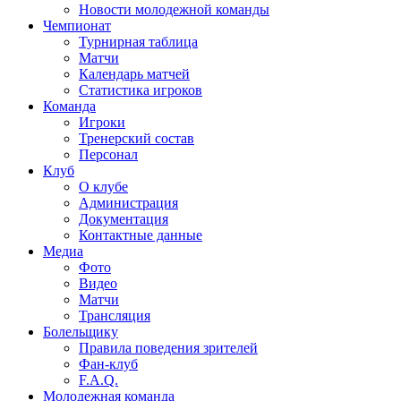
Новости молодежной команды
Чемпионат
Турнирная таблица
Матчи
Календарь матчей
Статистика игроков
Команда
Игроки
Тренерский состав
Персонал
Клуб
О клубе
Администрация
Документация
Контактные данные
Медиа
Фото
Видео
Матчи
Трансляция
Болельщику
Правила поведения зрителей
Фан-клуб
F.A.Q.
Молодежная команда