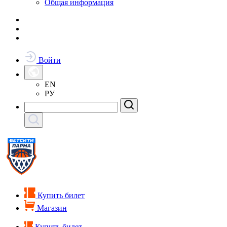
Общая информация
Войти
EN
РУ
Купить билет
Магазин
Купить билет